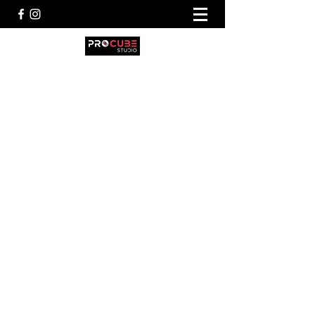
procubestudio@gmail.com
340 14 94 763
331 21 54 111